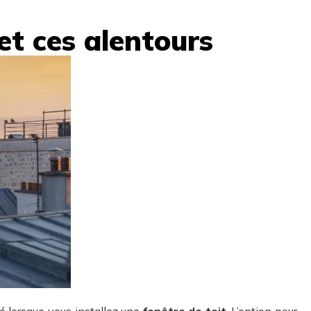
et ces alentours
é lorsque vous installez une
fenêtre de toit
. L’option pour