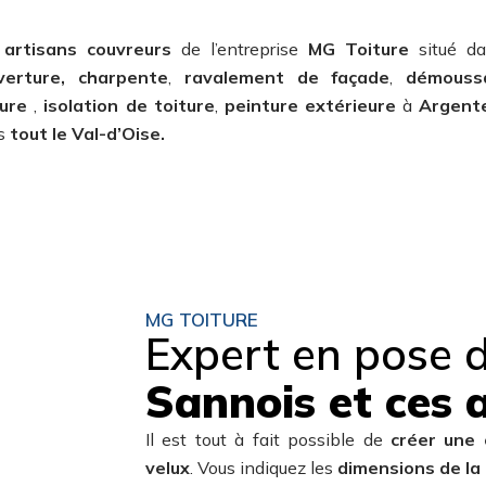
s
artisans couvreurs
de l’entreprise
MG Toiture
situé d
verture,
charpente
,
ravalement de façade
,
démouss
ture
,
isolation de toiture
,
peinture extérieure
à
Argente
s
tout le Val-d’Oise.
MG TOITURE
Expert en pose 
Sannois et ces 
Il est tout à fait possible de
créer une 
velux
. Vous indiquez les
dimensions de la 