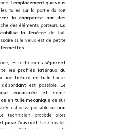
lement
l’emplacement que vous
 les tuiles sur la partie du toit
orcer la charpente par des
touche des éléments porteurs.
La
stabilise la fenêtre
de toit.
ssaire si le velux est de petite
 fermettes
.
ande, les techniciens
séparent
uite
les profilés latéraux du
Sur une
toiture en tuile
haute,
 débordant
est possible. Le
ose encastrée et semi-
e ou en tuile mécanique ou sur
trée est aussi possible sur
une
 technicien procède alors
 et pose l’ouvrant
. Une fois les