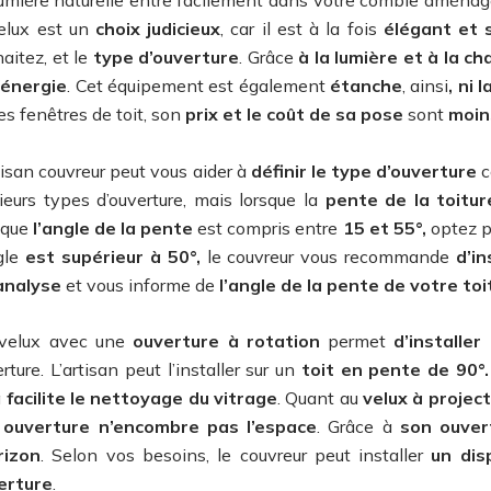
velux est un
choix judicieux
, car il est à la fois
élégant et 
aitez, et le
type d’ouverture
. Grâce
à la lumière et à la ch
’énergie
. Cet équipement est également
étanche
, ainsi
, ni l
es fenêtres de toit, son
prix et le coût de sa pose
sont
moin
tisan couvreur peut vous aider à
définir le type d’ouverture
c
ieurs types d’ouverture, mais lorsque la
pente de la toitur
sque
l’angle de la pente
est compris entre
15 et 55°,
optez p
gle
est supérieur à 50°,
le couvreur vous recommande
d’in
analyse
et vous informe de
l’angle de la pente de votre toi
velux avec une
ouverture à rotation
permet
d’installe
rture. L’artisan peut l’installer sur un
toit en pente de 90°.
a
facilite le nettoyage du vitrage
. Quant au
velux à projec
n
ouverture n’encombre pas l’espace
. Grâce à
son ouvert
rizon
. Selon vos besoins, le couvreur peut installer
un dis
erture
.