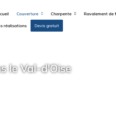
cueil
Couverture
Charpente
Ravalement de f
s réalisations
Devis gratuit
 le Val-d'Oise