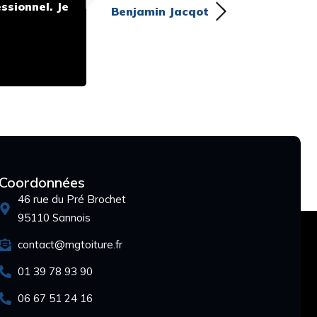
ssionnel. Je
d
Benjamin Jacqot
Coordonnées
46 rue du Pré Brochet
95110 Sannois
contact@mgtoiture.fr
01 39 78 93 90
06 67 51 24 16