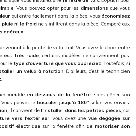
simple
. Vous pouvez opter pour les
dimensions
que vous
aleur
qui entre facilement dans la pièce, vous
économisez
a pluie ni le froid
ne s’infiltrent dans la pièce. Comparé aux
s onéreux
.
onvenant à la pente de votre toit. Vous avez le choix entre
e est très raide
, certains modèles ne conviennent pas.
our le
type d’ouverture que vous appréciez
. Toutefois, si
staller un velux à rotation
. D’ailleurs, c’est le technicien
t
.
r un meuble en dessous de la fenêtre
, sans gêner son
Vous pouvez le
basculer jusqu’à 180°
selon vos envies.
tion
, il convient de
l’installer dans les petites pièces
, car
ure vers l’extérieur
, vous avez une
vue dégagée sur
positif électrique
sur la fenêtre afin
de motoriser son