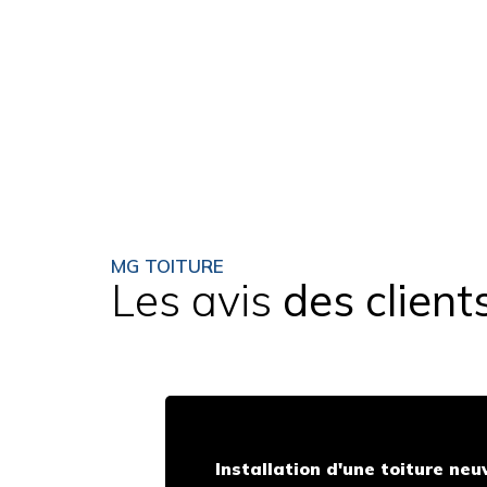
MG TOITURE
Les avis
des client
Installation d'une toiture neu
Perez