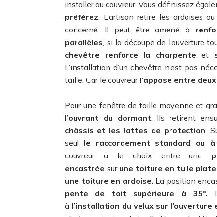
installer au couvreur. Vous définissez éga
préférez
. L’artisan retire les ardoises ou
concerné. Il peut être amené à
renf
parallèles
, si la découpe de l’ouverture 
chevêtre renforce la charpente
et
L’installation d’un chevêtre n’est pas néce
taille. Car le couvreur
l’appose entre deux
Pour une fenêtre de taille moyenne et gr
l’ouvrant du dormant
. Ils retirent ens
châssis et les lattes de protection
. 
seul
le raccordement standard ou à
couvreur a le choix entre une
p
encastrée
sur
une toiture en tuile plat
une toiture en ardoise.
La position encas
pente de toit supérieure à 35°.
Le
à
l’installation du velux sur l’ouverture