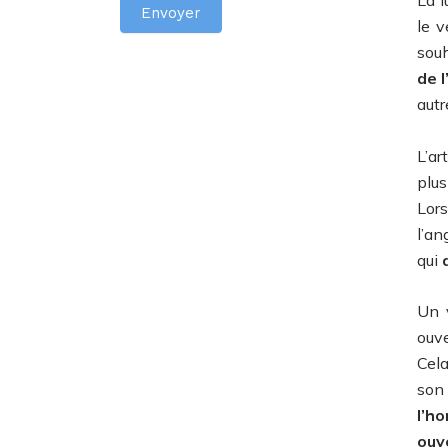
n
Envoyer
le 
h
souh
u
de l
m
autr
a
i
L’ar
n
plus
,
Lor
n
l’an
e
qui
r
e
Un 
m
ouve
p
Cel
l
so
i
l’ho
s
ouv