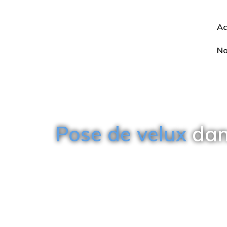
Aller
au
Ac
contenu
No
Pose de velux
dans